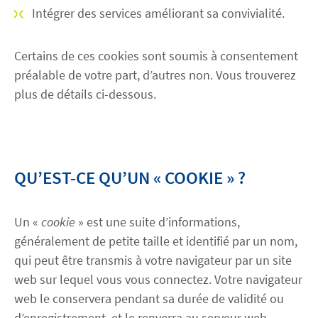
Intégrer des services améliorant sa convivialité.
Découvrez Actemium
Certains de ces cookies sont soumis à consentement
Rejoignez nos équipes
préalable de votre part, d’autres non. Vous trouverez
plus de détails ci-dessous.
linkedin
youtube
QU’EST-CE QU’UN « COOKIE » ?
Un «
cookie
» est une suite d’informations,
généralement de petite taille et identifié par un nom,
qui peut être transmis à votre navigateur par un site
web sur lequel vous vous connectez. Votre navigateur
web le conservera pendant sa durée de validité ou
d’enregistrement, et le renverra au serveur web