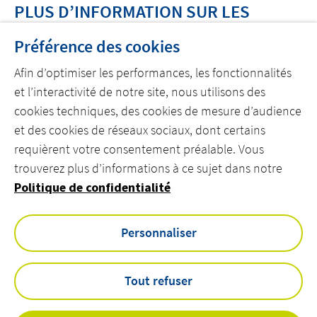
PLUS D’INFORMATION SUR LES
COOKIES
Préférence des cookies
Afin d’optimiser les performances, les fonctionnalités
CNIL – Cookies : les outils pour les maîtriser
et l’interactivité de notre site, nous utilisons des
cookies techniques, des cookies de mesure d’audience
et des cookies de réseaux sociaux, dont certains
DÉCOUVREZ ACTEMIUM
requièrent votre consentement préalable. Vous
trouverez plus d’informations à ce sujet dans notre
REJOIGNEZ NOS ÉQUIPES
Politique de confidentialité
CONTACTEZ-NOUS
Personnaliser
linkedin
youtube
Tout refuser
Mentions légales