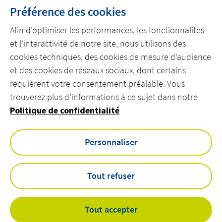
Préférence des cookies
Afin d’optimiser les performances, les fonctionnalités
et l’interactivité de notre site, nous utilisons des
cookies techniques, des cookies de mesure d’audience
et des cookies de réseaux sociaux, dont certains
DÉCOUVREZ ACTEMIUM
requièrent votre consentement préalable. Vous
REJOIGNEZ NOS ÉQUIPES
trouverez plus d’informations à ce sujet dans notre
Politique de confidentialité
CONTACTEZ-NOUS
Personnaliser
linkedin
youtube
Tout refuser
Mentions légales
Cookies
Tout accepter
Accessibilité
Actemium.com