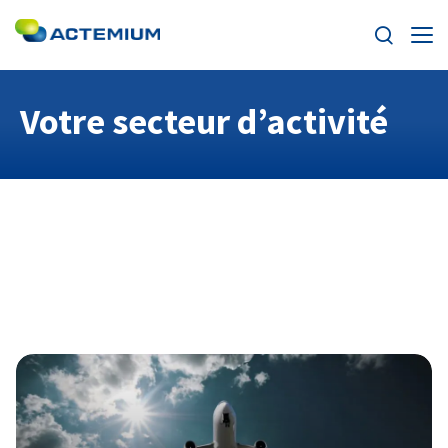
Enjeux
Votre secteur d’activité
Segments
Rechercher :
Offres
Actualités
Trouvez votre Actemium
Contact
Actemium dans le monde