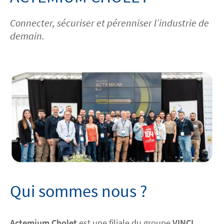
Connecter, sécuriser et pérenniser l’industrie de
Découvrez Actemium
demain.
Rejoignez nos équipes
linkedin
youtube
Qui sommes nous ?
Actemium Cholet
est une filiale du groupe
VINCI