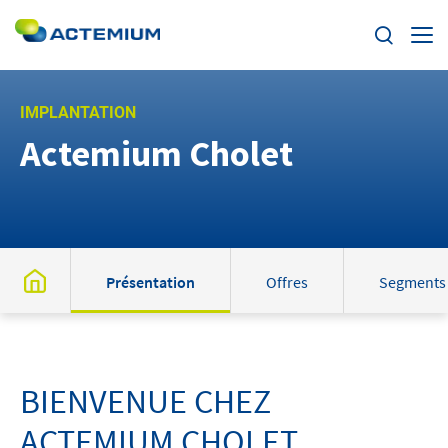
Enjeux
IMPLANTATION
Actemium Cholet
Segments
Rechercher :
Offres
Actualités
Présentation
Offres
Segments
Trouvez votre Actemium
Contact
BIENVENUE CHEZ
ACTEMIUM CHOLET
Actemium dans le monde