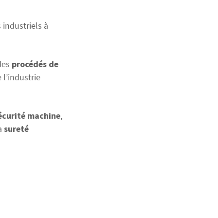
 industriels à
des
procédés de
 l’industrie
écurité machine
,
a
sureté