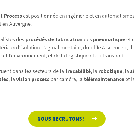
t Process
est positionnée en ingénierie et en automatismes
t en Auvergne.
alistes des
procédés de fabrication
des
pneumatique
et 
riaux d’isolation, l’agroalimentaire, du « life & science »​, de
ie et l’environnement, et de la logistique et du transport.
tuent dans les secteurs de la
traçabilité
, la
robotique
, la
s
ales
, la
vision process
par caméra, la
télémaintenance
et l
NOUS RECRUTONS !