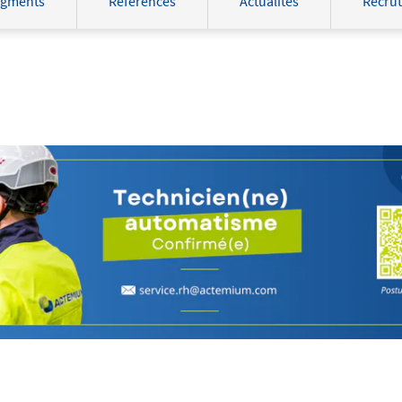
gments
Références
Actualités
Recru