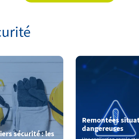
curité
Remontées situa
dangereuses
iers sécurité : les