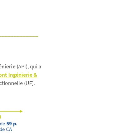
_____________
nierie
(API), qui a
nt Ingénierie &
tionnelle (UF).