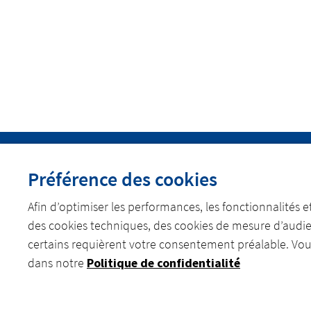
Préférence des cookies
Afin d’optimiser les performances, les fonctionnalités et 
DÉCOUVREZ ACTEMIUM
REJOIGNEZ NOS É
des cookies techniques, des cookies de mesure d’audie
linkedin
youtube
certains requièrent votre consentement préalable. Vous
dans notre
Politique de confidentialité
©
Actemium - All rights reserved 2026
Mentions légales
Cookies
Accessib