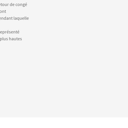
etour de congé
sont
endant laquelle
représenté
 plus hautes