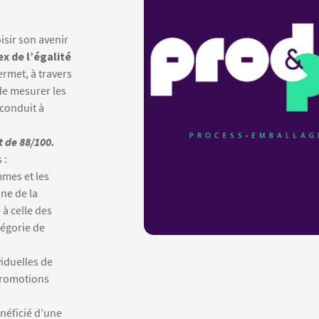
oisir son avenir
ex de l’égalité
rmet, à travers
 de mesurer les
 conduit à
t de 88/100.
 :
mmes et les
ne de la
à celle des
tégorie de
viduelles de
promotions
néficié d’une