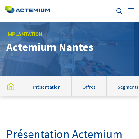
Enjeux
IMPLANTATION
Actemium Nantes
Segments
Rechercher :
Offres
Actualités
Présentation
Offres
Segments
Trouvez votre Actemium
Contact
Présentation Actemium
Actemium dans le monde