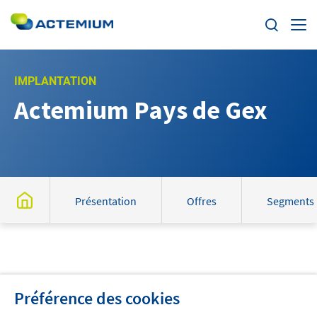
Enjeux
IMPLANTATION
Actemium Pays de Gex
Segments
Rechercher :
Offres
Actualités
Présentation
Offres
Segments
Trouvez votre Actemium
Contact
Préférence des cookies
Actemium dans le monde