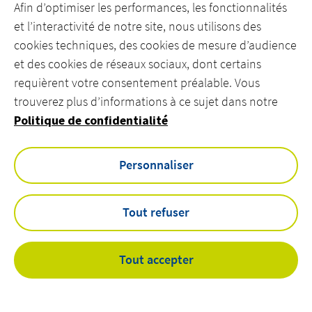
Afin d’optimiser les performances, les fonctionnalités
et l’interactivité de notre site, nous utilisons des
DÉCOUVREZ ACTEMIUM
Découvrez Actemium
cookies techniques, des cookies de mesure d’audience
REJOIGNEZ NOS ÉQUIPES
et des cookies de réseaux sociaux, dont certains
Rejoignez nos équipes
CONTACTEZ-NOUS
requièrent votre consentement préalable. Vous
trouverez plus d’informations à ce sujet dans notre
linkedin
youtube
Politique de confidentialité
linkedin
youtube
Personnaliser
Mentions légales
Cookies
Tout refuser
Accessibilité
Actemium.com
©
Actemium - All rights reserved 2026
Tout accepter