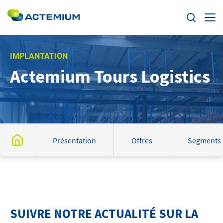
Enjeux
IMPLANTATION
Actemium Tours Logistics
Segments
Rechercher :
Offres
Actualités
Présentation
Offres
Segments
Trouvez votre Actemium
Contact
SUIVRE NOTRE ACTUALITÉ SUR LA
Actemium dans le monde