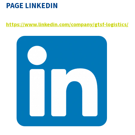
PAGE LINKEDIN
Découvrez Actemium
https://www.linkedin.com/company/gtsf-logistics/
Rejoignez nos équipes
linkedin
youtube