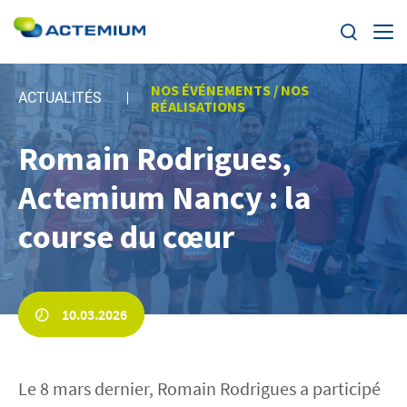
Enjeux
NOS ÉVÉNEMENTS / NOS
ACTUALITÉS
RÉALISATIONS
Segments
Romain Rodrigues,
Rechercher :
Actemium Nancy : la
Offres
course du cœur
Actualités
Trouvez votre Actemium
10.03.2026
Contact
Le 8 mars dernier, Romain Rodrigues a participé
Actemium dans le monde