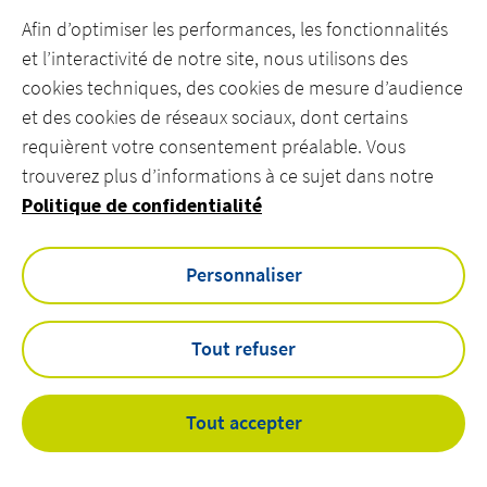
Afin d’optimiser les performances, les fonctionnalités
et l’interactivité de notre site, nous utilisons des
cookies techniques, des cookies de mesure d’audience
et des cookies de réseaux sociaux, dont certains
DÉCOUVREZ ACTEMIUM
requièrent votre consentement préalable. Vous
trouverez plus d’informations à ce sujet dans notre
REJOIGNEZ NOS ÉQUIPES
Politique de confidentialité
CONTACTEZ-NOUS
Personnaliser
linkedin
youtube
Tout refuser
Mentions légales
Cookies
Tout accepter
Accessibilité
Actemium.com
©
Actemium - All rights reserved 2026