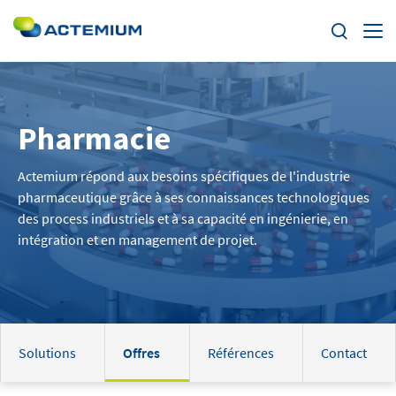
Enjeux
Pharmacie
Segments
Rechercher :
Actemium répond aux besoins spécifiques de l'industrie
Offres
pharmaceutique grâce à ses connaissances technologiques
des process industriels et à sa capacité en ingénierie, en
Actualités
intégration et en management de projet.
Trouvez votre Actemium
Contact
Solutions
Offres
Références
Contact
Actemium dans le monde