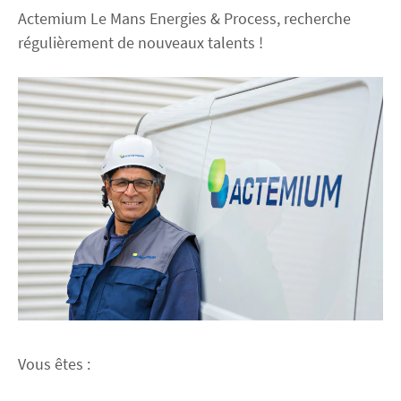
Actemium Le Mans Energies & Process, recherche
régulièrement de nouveaux talents !
Découvrez Actemium
Rejoignez nos équipes
linkedin
youtube
Vous êtes :