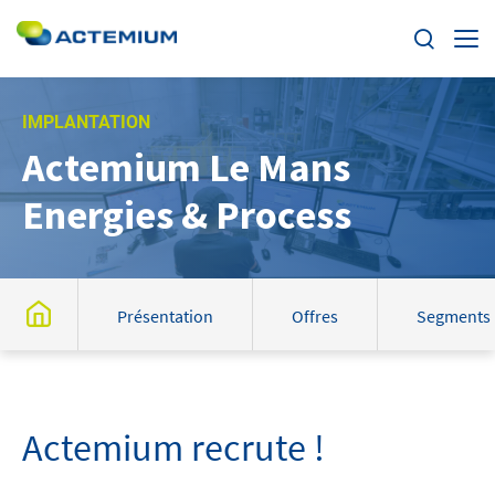
Enjeux
IMPLANTATION
Actemium Le Mans
Segments
Rechercher :
Energies & Process
Offres
Actualités
Présentation
Offres
Segments
Trouvez votre Actemium
Contact
Actemium recrute !
Actemium dans le monde