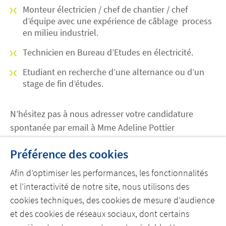
Monteur électricien / chef de chantier / chef
d’équipe avec une expérience de câblage process
en milieu industriel.
Technicien en Bureau d’Etudes en électricité.
Etudiant en recherche d’une alternance ou d’un
stage de fin d’études.
N’hésitez pas à nous adresser votre candidature
spontanée par email à Mme Adeline Pottier
(
adeline.pottier@actemium.com
) ou sur notre
Préférence des cookies
page
LinkedIn
Afin d’optimiser les performances, les fonctionnalités
Les postes à pourvoir actuellement au Mans sont
et l’interactivité de notre site, nous utilisons des
visibles sur la page
Emplois VINCI Energies
cookies techniques, des cookies de mesure d’audience
et des cookies de réseaux sociaux, dont certains