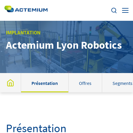
Enjeux
IMPLANTATION
Actemium Lyon Robotics
Segments
Rechercher :
Offres
Actualités
Présentation
Offres
Segments
Trouvez votre Actemium
Contact
Présentation
Actemium dans le monde