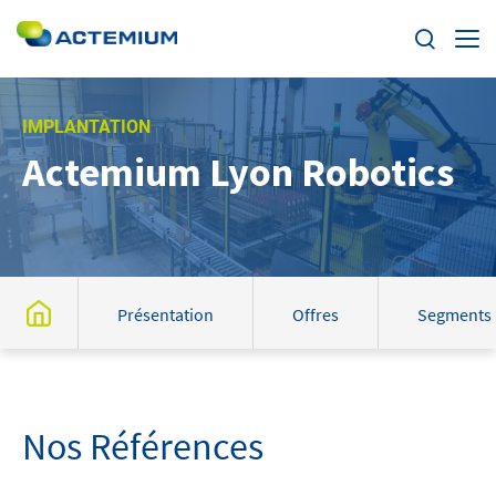
Enjeux
IMPLANTATION
Actemium Lyon Robotics
Segments
Rechercher :
Offres
Actualités
Présentation
Offres
Segments
Trouvez votre Actemium
Contact
Nos Références
Actemium dans le monde