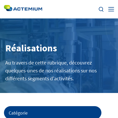
Enjeux
Segments
Réalisations
Rechercher :
Offres
Au travers de cette rubrique, découvrez
quelques-unes de nos réalisations sur nos
Actualités
différents segments d’activités.
Trouvez votre Actemium
Contact
Catégorie
Actemium dans le monde