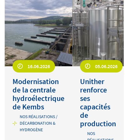
16.06.2026
05.06.2026
Modernisation
Unither
de la centrale
renforce
hydroélectrique
ses
de Kembs
capacités
de
NOS RÉALISATIONS /
production
DÉCARBONATION &
HYDROGÈNE
NOS