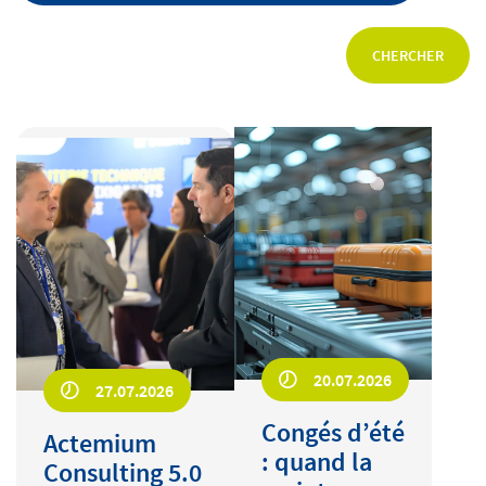
Découvrez Actemium
CHERCHER
Rejoignez nos équipes
linkedin
youtube
20.07.2026
27.07.2026
Congés d’été
Actemium
: quand la
Consulting 5.0