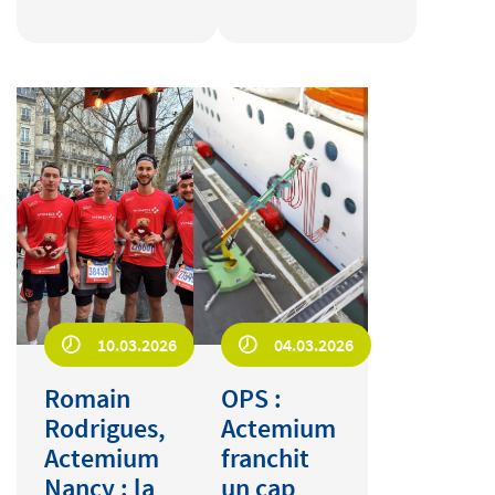
10.03.2026
04.03.2026
Romain
OPS :
Rodrigues,
Actemium
Actemium
franchit
Nancy : la
un cap