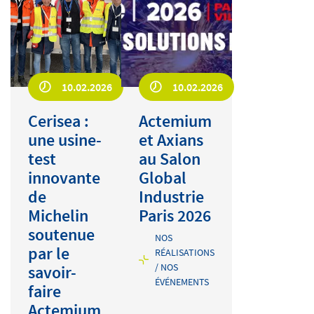
10.02.2026
10.02.2026
Cerisea :
Actemium
une usine-
et Axians
test
au Salon
innovante
Global
de
Industrie
Michelin
Paris 2026
soutenue
NOS
par le
RÉALISATIONS
/ NOS
savoir-
ÉVÉNEMENTS
faire
Actemium